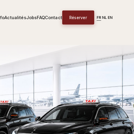
nfo
Actualités
Jobs
FAQ
Contact
Réserver
FR
NL
EN
|
|