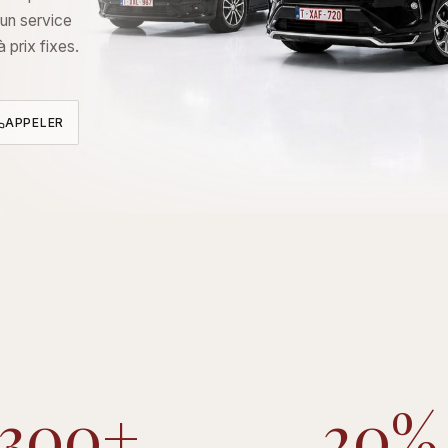
'un service
 prix fixes.
APPELER
300+
20%