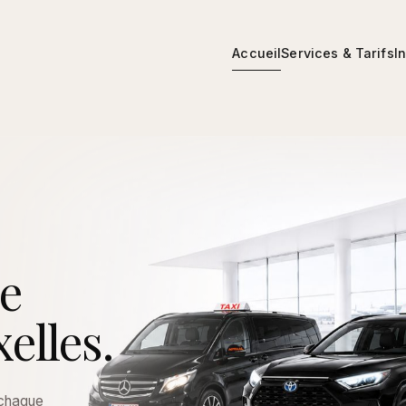
Accueil
Services & Tarifs
I
ce
elles.
 chaque