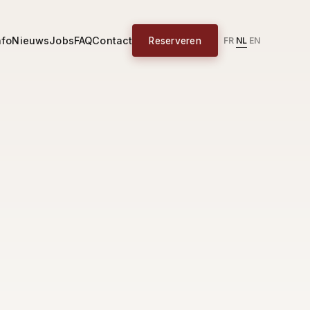
nfo
Nieuws
Jobs
FAQ
Contact
Reserveren
NL
FR
EN
|
|