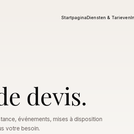
Startpagina
Diensten & Tarieven
I
e devis.
istance, événements, mises à disposition
s votre besoin.