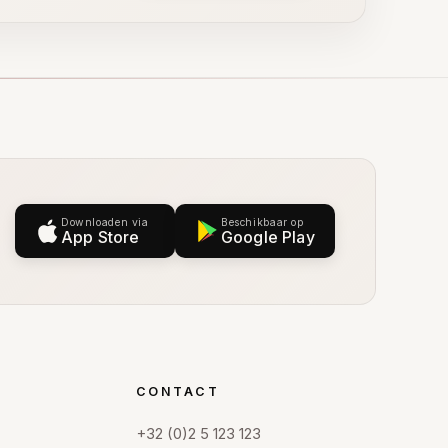
Downloaden via
Beschikbaar op
App Store
Google Play
CONTACT
+32 (0)2 5 123 123